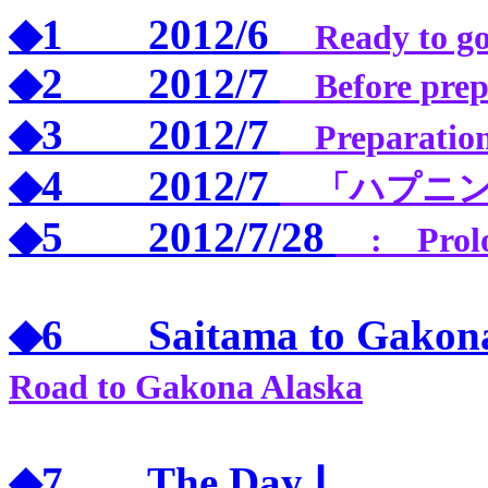
◆1 2012/6
Ready to g
◆2 2012/7
Before pre
◆3 2012/7
Preparati
◆4 2012/7
「ハプニン
◆5 2012/7/28
: Prolo
◆6 Saitama to Gakon
Road to Gakona Alaska
◆7 The Day Ⅰ